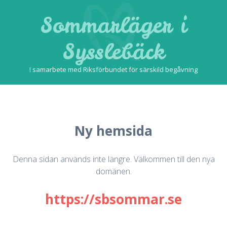
Sommarläger i
Sysslebäck
I samarbete med Riksförbundet för särskild begåvning
Skip
to
content
Ny hemsida
Denna sidan används inte längre. Välkommen till den nya
domänen.
https://sbsommar.se