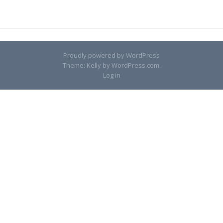
Proudly powered by WordPress
Theme: Kelly by
WordPress.com
.
Log in